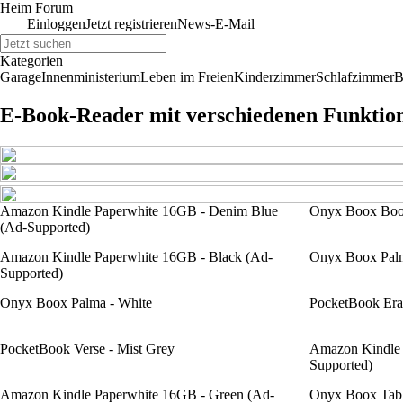
Heim Forum
Einloggen
Jetzt registrieren
News-E-Mail
Kategorien
Garage
Innenministerium
Leben im Freien
Kinderzimmer
Schlafzimmer
B
E-Book-Reader mit verschiedenen Funktio
Amazon Kindle Paperwhite 16GB - Denim Blue
Onyx Boox Boo
(Ad-Supported)
Amazon Kindle Paperwhite 16GB - Black (Ad-
Onyx Boox Palm
Supported)
Onyx Boox Palma - White
PocketBook Era -
PocketBook Verse - Mist Grey
Amazon Kindle 
Supported)
Amazon Kindle Paperwhite 16GB - Green (Ad-
Onyx Boox Tab