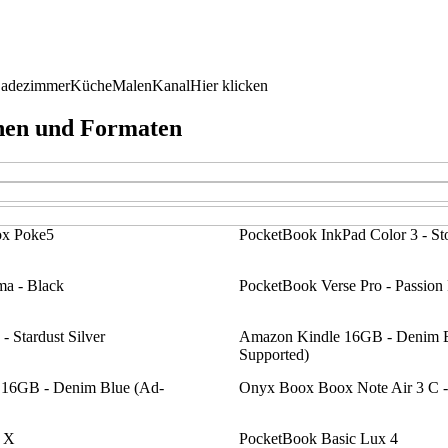
adezimmer
Küche
Malen
Kanal
Hier klicken
nen und Formaten
x Poke5
PocketBook InkPad Color 3 - S
a - Black
PocketBook Verse Pro - Passion
 Stardust Silver
Amazon Kindle 16GB - Denim B
Supported)
16GB - Denim Blue (Ad-
Onyx Boox Boox Note Air 3 C -
 X
PocketBook Basic Lux 4