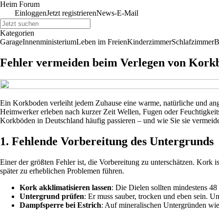
Heim Forum
Einloggen
Jetzt registrieren
News-E-Mail
Kategorien
Garage
Innenministerium
Leben im Freien
Kinderzimmer
Schlafzimmer
B
Fehler vermeiden beim Verlegen von Korkbö
Ein Korkboden verleiht jedem Zuhause eine warme, natürliche und ange
Heimwerker erleben nach kurzer Zeit Wellen, Fugen oder Feuchtigkeits
Korkböden in Deutschland häufig passieren – und wie Sie sie vermeid
1. Fehlende Vorbereitung des Untergrunds
Einer der größten Fehler ist, die Vorbereitung zu unterschätzen. Kork
später zu erheblichen Problemen führen.
Kork akklimatisieren lassen
: Die Dielen sollten mindestens 4
Untergrund prüfen
: Er muss sauber, trocken und eben sein. U
Dampfsperre bei Estrich
: Auf mineralischen Untergründen wie