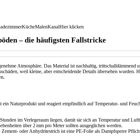
adezimmer
Küche
Malen
Kanal
Hier klicken
den – die häufigsten Fallstricke
nehme Atmosphäre. Das Material ist nachhaltig, trittschalldämmend un
schäden, weil kleine, aber entscheidende Details übersehen wurden. H
en.
 ist ein Naturprodukt und reagiert empfindlich auf Temperatur- und Fe
8 Stunden im Verlegeraum liegen, damit sie sich an Temperatur und Luft
nebenheiten über 2 mm pro Meter sollten ausgeglichen werden.
 Zement- oder Anhydritestrich ist eine PE-Folie als Dampfsperre Pflic