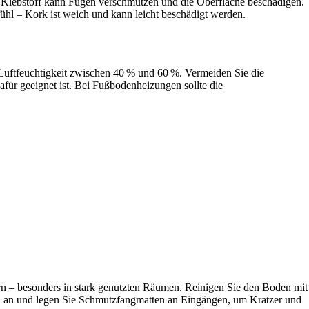
l Klebstoff kann Fugen verschmutzen und die Oberfläche beschädigen.
hl – Kork ist weich und kann leicht beschädigt werden.
 Luftfeuchtigkeit zwischen 40 % und 60 %. Vermeiden Sie die
für geeignet ist. Bei Fußbodenheizungen sollte die
rn – besonders in stark genutzten Räumen. Reinigen Sie den Boden mit
eln an und legen Sie Schmutzfangmatten an Eingängen, um Kratzer und