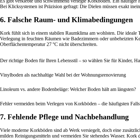
Es gibt verklebte und schwimmend verlegte Korkböden. Ein häufiger F
Bei Klicksystemen ist Präzision gefragt: Die Dielen müssen exakt in
6. Falsche Raum- und Klimabedingungen
Kork fühlt sich in einem stabilen Raumklima am wohlsten. Die ideale 
Verlegung in feuchten Räumen wie Badezimmern oder unbeheizten Kellern
Oberflächentemperatur 27 °C nicht überschreiten.
Der richtige Boden für Ihren Lebensstil – so wählen Sie für Kinder, Ha
Vinylboden als nachhaltige Wahl bei der Wohnungsrenovierung
Linoleum vs. andere Bodenbeläge: Welcher Boden hält am längsten?
Fehler vermeiden beim Verlegen von Korkböden – die häufigsten Falls
7. Fehlende Pflege und Nachbehandlung
Viele moderne Korkböden sind ab Werk versiegelt, doch eine zusätzli
milden Reinigungsmitteln und vermeiden Sie stehendes Wasser. Kork da