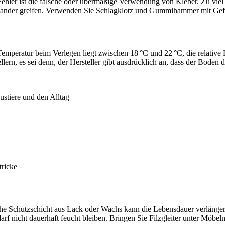
ehler ist die falsche oder übermäßige Verwendung von Kleber. Zu vie
einander greifen. Verwenden Sie Schlagklotz und Gummihammer mit Gefü
Temperatur beim Verlegen liegt zwischen 18 °C und 22 °C, die relative
, es sei denn, der Hersteller gibt ausdrücklich an, dass der Boden da
ustiere und den Alltag
tricke
che Schutzschicht aus Lack oder Wachs kann die Lebensdauer verlänge
rf nicht dauerhaft feucht bleiben. Bringen Sie Filzgleiter unter Möb