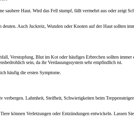
ine saubere Haut. Wird das Fell stumpf, fällt vermehrt aus oder zeigt 
en deuten. Auch Juckreiz, Wunden oder Knoten auf der Haut sollten im
chfall, Verstopfung, Blut im Kot oder häufiges Erbrechen sollten imm
sbedrohlich sein, da ihr Verdauungssystem sehr empfindlich ist.
n sich häufig die ersten Symptome.
ktiv verbergen. Lahmheit, Steifheit, Schwierigkeiten beim Treppensteig
re Tiere können Verletzungen oder Entzündungen entwickeln. Lassen Sie