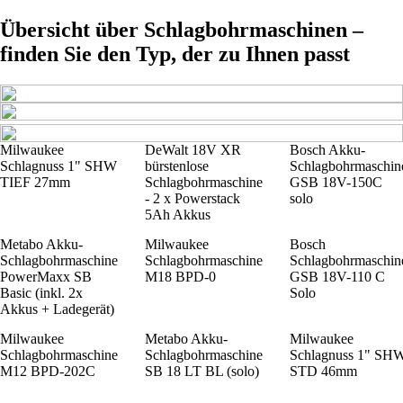
Übersicht über Schlagbohrmaschinen –
finden Sie den Typ, der zu Ihnen passt
Milwaukee
DeWalt 18V XR
Bosch Akku-
Schlagnuss 1" SHW
bürstenlose
Schlagbohrmaschin
TIEF 27mm
Schlagbohrmaschine
GSB 18V-150C
- 2 x Powerstack
solo
5Ah Akkus
Metabo Akku-
Milwaukee
Bosch
Schlagbohrmaschine
Schlagbohrmaschine
Schlagbohrmaschin
PowerMaxx SB
M18 BPD-0
GSB 18V-110 C
Basic (inkl. 2x
Solo
Akkus + Ladegerät)
Milwaukee
Metabo Akku-
Milwaukee
Schlagbohrmaschine
Schlagbohrmaschine
Schlagnuss 1" SH
M12 BPD-202C
SB 18 LT BL (solo)
STD 46mm